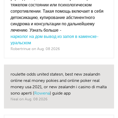
тяжелом состоянии или психологическом
сопротивлении. Такая помощь включает в себя
детоксикацию, купирование абстинентного
синдрома и консультации по дальнейшему
лечению. Узнать больше -
нарколог на дом вывод из запоя в каменске-
уральском
Robertrinue
on
Aug. 08 2026
roulette odds united statesn, best new zealandn
online real money pokies and online poker real
money usa 2021, or new zealandn i casino di malta
sono aperti (
Rowena
) guide app
Neal
on
Aug. 08 2026