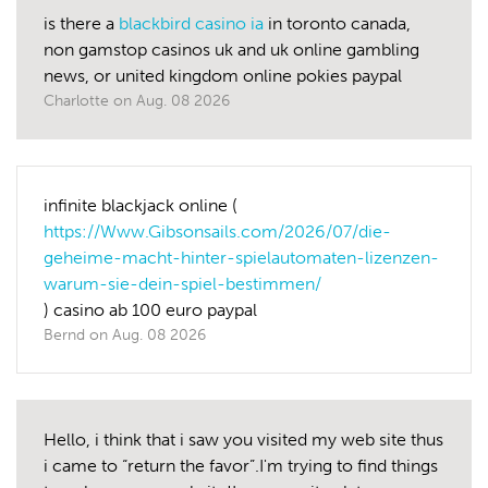
is there a
blackbird casino ia
in toronto canada,
non gamstop casinos uk and uk online gambling
news, or united kingdom online pokies paypal
Charlotte
on
Aug. 08 2026
infinite blackjack online (
https://Www.Gibsonsails.com/2026/07/die-
geheime-macht-hinter-spielautomaten-lizenzen-
warum-sie-dein-spiel-bestimmen/
) casino ab 100 euro paypal
Bernd
on
Aug. 08 2026
Hello, i think that i saw you visited my web site thus
i came to “return the favor”.I'm trying to find things