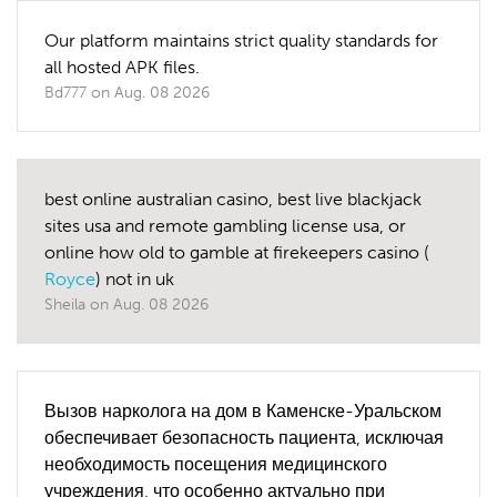
Our platform maintains strict quality standards for
all hosted APK files.
Bd777
on
Aug. 08 2026
best online australian casino, best live blackjack
sites usa and remote gambling license usa, or
online how old to gamble at firekeepers casino (
Royce
) not in uk
Sheila
on
Aug. 08 2026
Вызов нарколога на дом в Каменске-Уральском
обеспечивает безопасность пациента, исключая
необходимость посещения медицинского
учреждения, что особенно актуально при