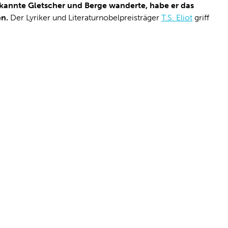
ekannte Gletscher und Berge wanderte, habe er das
en.
Der Lyriker und Literaturnobelpreisträger
T.S. Eliot
griff